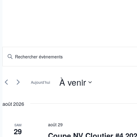
Évènements
Recherche
Saisir
mot-
et
clé.
navigation
À venir
Rechercher
Aujourd’hui
Évènements
de
Sélectionnez
par
une
vues
août 2026
mot-
date.
clé.
Évènements
août 29
SAM
29
Coupe NV Cloutier #4 20